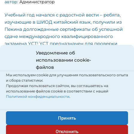
автор:
Администратор
Учебный год начался с радостной вести – ребята,
изучающие в ШИОД китайский язык, получили из
Пекина долгожданные сертификаты об успешной
сдаче международного квалифицированного
экзамена YCT! YCT предназначен для проверки
навыков использования школьниками китайского
Уведомление об
языка в жизненных и учебных ситуациях. Экзамен
использовании cookie-
разработан и утвержден в 2004…
Подробнее »
файлов
Мы используем cookie для улучшения пользовательского опыта
и сбора статистики.
Продолжая пользоваться сайтом, вы соглашаетесь на
использование файлов cookie в соответствии с нашей
Политикой конфиденциальности
.
Принять
Отклонить