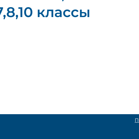
,7,8,10 классы
П