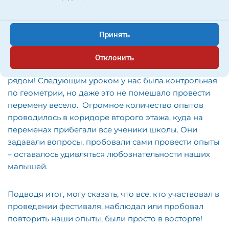
которые мы изучаем на уроках.
В день проведения самого мероприятия мы
Принять
получили оборудование – ничего сложного: все
материалы доступны на обычной кухне. В этом-то и
Отклонить
фишка: физика – она на каждом шагу, она
рядом! Следующим уроком у нас была контрольная
по геометрии, но даже это не помешало провести
перемену весело. Огромное количество опытов
проводилось в коридоре второго этажа, куда на
переменах прибегали все ученики школы. Они
задавали вопросы, пробовали сами провести опыты
– оставалось удивляться любознательности наших
малышей.
Подводя итог, могу сказать, что все, кто участвовал в
проведении фестиваля, наблюдал или пробовал
повторить наши опыты, были просто в восторге!