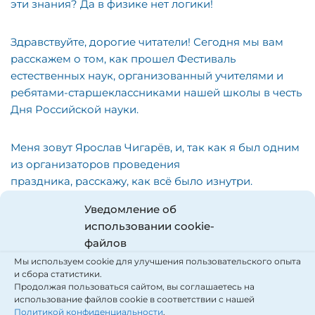
эти знания? Да в физике нет логики!
Здравствуйте, дорогие читатели! Сегодня мы вам
расскажем о том, как прошел Фестиваль
естественных наук, организованный учителями и
ребятами-старшеклассниками нашей школы в честь
Дня Российской науки.
Меня зовут Ярослав Чигарёв, и, так как я был одним
из организаторов проведения
праздника, расскажу, как всё было изнутри.
Уведомление об
За 2 дня до начала, весь наш урок физики был
использовании cookie-
посвящен подготовке проведения опытов и
файлов
переработке скучной для детей терминологии. Мы с
Мы используем cookie для улучшения пользовательского опыта
моим другом Владимиром Осколковым делали
и сбора статистики.
опыты вместе. Нашей темой была инерция. Вообще,
Продолжая пользоваться сайтом, вы соглашаетесь на
использование файлов cookie в соответствии с нашей
все опыты иллюстрировали темы по физике,
Политикой конфиденциальности
.