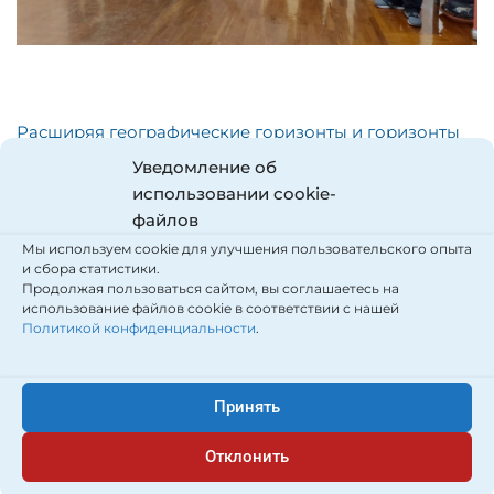
Расширяя географические горизонты и горизонты
своих знаний, ученик 10А класса Кабанов Андрей
Уведомление об
отправился от берегов Японского моря к берегам
использовании cookie-
Черного во Всероссийский детский центр
файлов
«Орлёнок», где с 8 по 28 октября 2024г. проходит
Мы используем cookie для улучшения пользовательского опыта
тематическая смена Русского географического
и сбора статистики.
Продолжая пользоваться сайтом, вы соглашаетесь на
общества «Мир открытий».
использование файлов cookie в соответствии с нашей
Политикой конфиденциальности
.
Успешно пройдя конкурсные отборы, он второй год
подряд принимает участие в профильных сменах
Молодежного клуба РГО, где показывает себя очень
Принять
активным участником.
Отклонить
Так, на прошедшем в рамках этой смены I