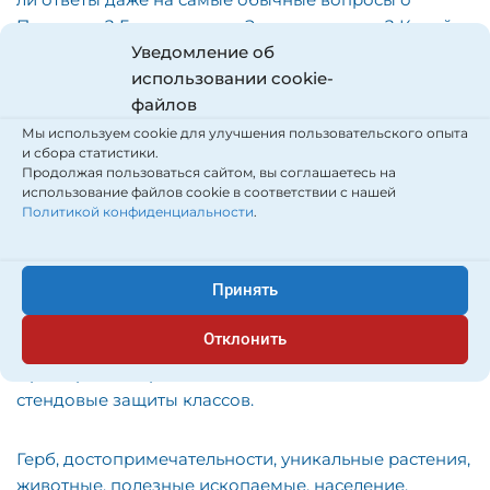
Приморье? Где находится Земля леопарда? Какой
Уведомление об
район края славится цветением лотосов? Где живет
использовании cookie-
изюбрь? Где добывается олово? Сколько водопадов
файлов
в Приморье? Где самая большая численность
населения, а где самая маленькая? Какой подвиг
Мы используем cookie для улучшения пользовательского опыта
и сбора статистики.
совершили герои острова Даманский? Где
Продолжая пользоваться сайтом, вы соглашаетесь на
находится «женьшеневая тропа»?
использование файлов cookie в соответствии с нашей
Политикой конфиденциальности
.
Искать ответы на эти и другие вопросы взялась на
этой неделе начальная школа ШОД. Ребята и
Принять
педагоги изучали родной край и делилась друг с
другом новыми знаниями. Каждый класс
Отклонить
подготовил информацию и стенгазеты о районах
Приморского края. После чего состоялись
стендовые защиты классов.
Герб, достопримечательности, уникальные растения,
животные, полезные ископаемые, население,