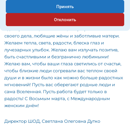
Принять
Дорогие женщины, в преддверии Международного
женского дня позвольте поздравить вас с
Отклонить
праздником весны и красоты! Вы хрупкие и сильные
одновременно, вы настоящие профессионалы
своего дела, любящие жёны и заботливые матери.
Желаем тепла, света, радости, блеска глаз и
лучезарных улыбок. Желаю вам излучать позитив,
быть счастливыми и безгранично любимыми!
Желаю вам, чтобы ваши глаза светились от счастья,
чтобы близкие люди согревали вас теплом своей
души и в жизни было как можно больше радостных
мгновений! Пусть вас оберегают родные люди и
сама Вселенная. Пусть работа будет только в
радость! С Восьмым марта, с Международным
женским днём!
Директор ШОД, Светлана Олеговна Дутко