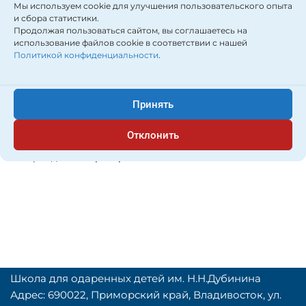
школьников им.
Мы используем cookie для улучшения пользовательского опыта
и сбора статистики.
Н.Н. Дубинина
Продолжая пользоваться сайтом, вы соглашаетесь на
использование файлов cookie в соответствии с нашей
будут
Политикой конфиденциальности
.
опубликованы на
Принять
сайте ШОД 20 мая
Отклонить
автор:
Администратор
Школа для одаренных детей им. Н.Н.Дубинина
Адрес: 690022, Приморский край, Владивосток, ул.