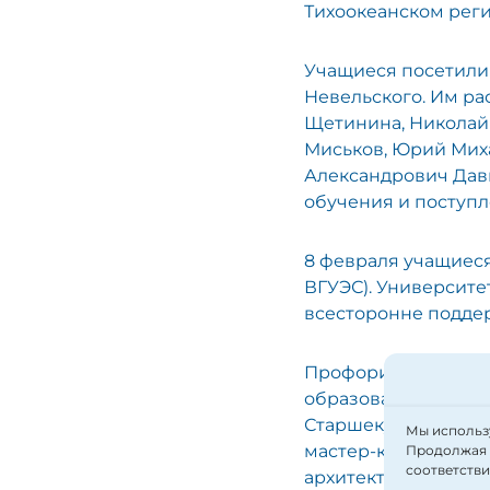
Тихоокеанском реги
Учащиеся посетили 
Невельского. Им ра
Щетинина, Николай 
Миськов, Юрий Мих
Александрович Дав
обучения и поступл
8 февраля учащиес
ВГУЭС). Университе
всесторонне подде
Профориентатор ун
образовательных пр
Старшекурсники ВВГ
Мы использу
мастер-классы по ш
Продолжая п
соответств
архитектура, эконом