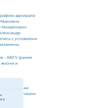
ографию адмирала
 Ивановна
р Михайлович
Александр
ились с условиями
экзамены.
 – ВВГУ (ранее
 жизни и
ектре
й подготовки.
у и организовали
и.
бное дело,
e в