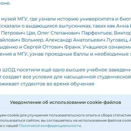
оне.
музей МГУ, где узнали историю университета и би
ссказали о выдающихся выпускниках, таких как Анна
Петрович Цах, Олег Степанович Парфентьев, Викто
айлович Вольмер, Александр Анатольевич Луговец, 
ыденко и Сергей Оттович Франк. Учащиеся ознаком
ения в МГУ, узнав проходные баллы и необходимые 
я ШОД посетили ещё одно высшее учебное заведение
т создает все условия для насыщенной студенческой
рживает студентов во время обучения
иверситета Анна Юрьевна рассказала о широком сп
Уведомление об использовании cookie-файлов
ограмм для студентов разных уровней и направлени
У провели для учащихся экскурсию по университет
ем cookie для улучшения пользовательского опыта и сбора статистик
ести направлениям: горное дело, журналистика, суде
ользоваться сайтом, вы соглашаетесь на использование файлов cooki
ии с нашей
Политикой конфиденциальности
.
ика и экология.