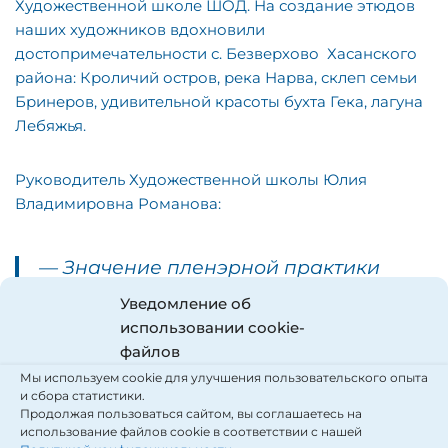
Художественной школе ШОД. На создание этюдов
наших художников вдохновили
достопримечательности с. Безверхово Хасанского
района: Кроличий остров, река Нарва, склеп семьи
Бринеров, удивительной красоты бухта Гека, лагуна
Лебяжья.
Руководитель Художественной школы Юлия
Владимировна Романова:
— Значение пленэрной практики
поистине огромно, ведь в процессе
Уведомление об
работы над этюдами, набросками и
использовании cookie-
эскизами развивается зрительная
файлов
память, улучшается восприятие
Мы используем cookie для улучшения пользовательского опыта
цветовых отношений, линейной и
и сбора статистики.
воздушной перспективы и, конечно,
Продолжая пользоваться сайтом, вы соглашаетесь на
это заряжает отличным настроением.
использование файлов cookie в соответствии с нашей