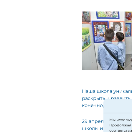
Наша школа уникаль
раскрыть и развить 
конечно, изобразит
Мы использу
29 апреля в ТКК «А
Продолжая п
школы и Изостудии
соответств