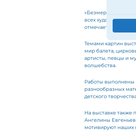
«Безмерно горжусь 
всех художественно
отмечает руководи
Темами картин выст
мир балета, цирков
артисты, певцы и м
волшебства.
Работы выполнены 
разнообразных мате
детского творчества
На выставке также
Ангелины Евгеньевн
мотивируют наших 