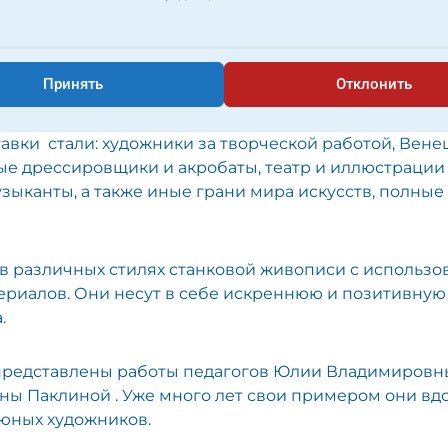
тем, что именно изобразительное искусство стало
-эстетических направлений школы в выставке «Мир и
Принять
Отклонить
тель Художественной школы ШИОД Юлия Владимиро
авки стали: художники за творческой работой, Вене
ые дрессировщики и акробаты, театр и иллюстрации
узыканты, а также иные грани мира искусств, полные
в различных стилях станковой живописи с использ
риалов. Они несут в себе искреннюю и позитивную
.
 представлены работы педагогов Юлии Владимиров
ы Паклиной . Уже много лет свои примером они вд
юных художников.