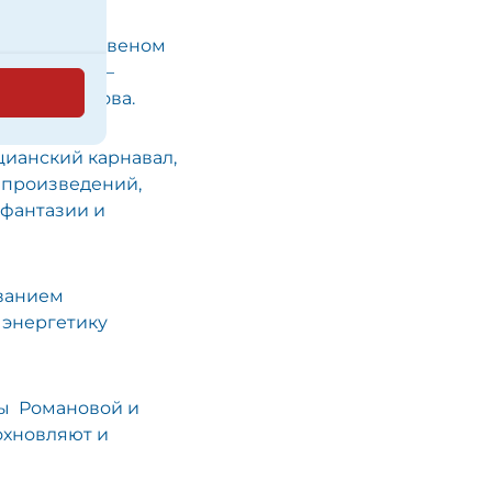
 связующим звеном
скусства». –
вна Романова.
цианский карнавал,
 произведений,
 фантазии и
ованием
 энергетику
ны Романовой и
охновляют и