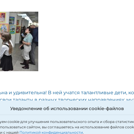
на и удивительна! В ней учатся талантливые дети, к
свои таланты в разных творческих направлениях: музы
ельное искусство!
Уведомление об использовании cookie-файлов
ем cookie для улучшения пользовательского опыта и сбора статистик
ндеграунд» состоялось открытие выставки учащихся
ользоваться сайтом, вы соглашаетесь на использование файлов cooki
 ШИОД — «Мир искусства».
ии с нашей
Политикой конфиденциальности
.