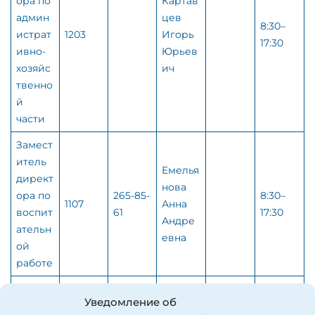
ора по
Картав
админ
цев
8:30–
истрат
1203
Игорь
17:30
ивно-
Юрьев
хозяйс
ич
твенно
й
части
Замест
итель
Емелья
директ
нова
ора по
265-85-
8:30–
1107
Анна
воспит
61
17:30
Андре
ательн
евна
ой
работе
Кондра
Уведомление об
Советн
тенко