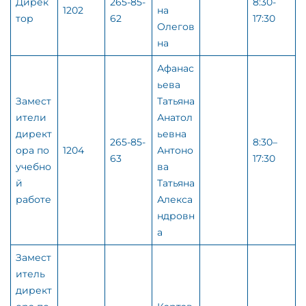
Дирек
265-85-
8:30-
1202
на
тор
62
17:30
Олегов
на
Афанас
ьева
Замест
Татьяна
ители
Анатол
директ
ьевна
265-85-
8:30–
ора по
1204
Антоно
63
17:30
учебно
ва
й
Татьяна
работе
Алекса
ндровн
а
Замест
итель
директ