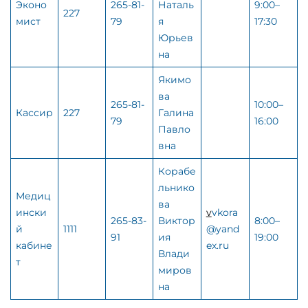
Эконо
265-81-
Наталь
9:00–
227
мист
79
я
17:30
Юрьев
на
Якимо
ва
265-81-
10:00–
Кассир
227
Галина
79
16:00
Павло
вна
Корабе
льнико
Медиц
ва
ински
v
vkora
265-83-
Виктор
8:00–
й
1111
@yand
91
ия
19:00
кабине
ex.ru
Влади
т
миров
на