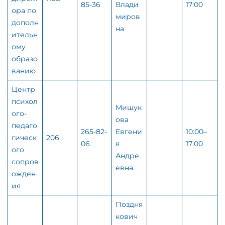
85-36
Влади
17:00
ора по
миров
дополн
на
ительн
ому
образо
ванию
Центр
психол
Мишук
ого-
ова
педаго
265-82-
Евгени
10:00–
гическ
206
06
я
17:00
ого
Андре
сопров
евна
ожден
ия
Поздня
кович