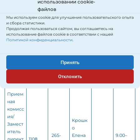
использовании cookie-
ик по
265-85-
Анна
8:30–
1107
файлов
воспит
61
Влади
17:30
Мы используем cookie для улучшения пользовательского опыта
анию
миров
и сбора статистики.
на
Продолжая пользоваться сайтом, вы соглашаетесь на
использование файлов cookie в соответствии с нашей
Специ
Политикой конфиденциальности
.
Поздня
алист
кович
по
265-84-
Наталь
8:30–
заключ
1005
Принять
76
я
17:30
ению
Юрьев
догово
Отклонить
на
ров
Прием
ная
комисс
ия/
Крошк
Замест
о
итель
265-
Елена
9.00–
директ
1108