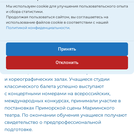
народно-сценический танец;
Мы используем cookie для улучшения пользовательского опыта
и сбора статистики.
историко-бытовой танец;
Продолжая пользоваться сайтом, вы соглашаетесь на
использование файлов cookie в соответствии с нашей
современный танец;
Политикой конфиденциальности
.
эстетический курс;
общее фортепиано;
Принять
концертная практика.
Отклонить
Занятия проходят в специальных аудиториях
и хореографических залах. Учащиеся студии
классического балета успешно выступают
с концертными номерами на всероссийских,
международных конкурсах, принимали участие в
постановках Приморской сцены Мариинского
театра. По окончании обучения учащиеся получают
свидетельство о предпрофессиональной
подготовке.