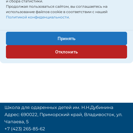
Запись на
и сбора статистики.
Продолжая пользоваться сайтом, вы соглашаетесь на
собеседование с
использование файлов cookie в соответствии с нашей
Политикой конфиденциальности
.
психологом по тел
89024881492
Принять
Отклонить
автор:
Администратор
Школа для одаренных детей им. Н.Н.Дубинина
Адрес: 690022, Приморский край, Владивосток, ул.
Чапаева, 5
+7 (423) 265-85-62