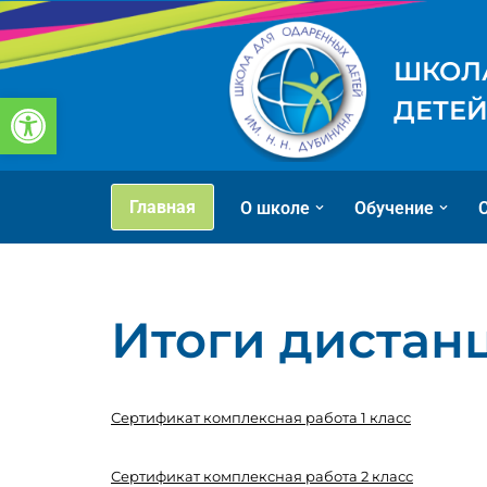
Перейти
ШКОЛ
к
Открыть панель инструментов
ДЕТЕЙ
содержимому
Главная
О школе
Обучение
Итоги дистанц
Сертификат комплексная работа 1 класс
Сертификат комплексная работа 2 класс