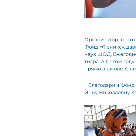
Организатор этого
Фонд «Феникс», дав
наук ШОД. Ежегодн
тигра. А в этом го
прямо в школе. С н
⠀Благодарим Фонд 
Инну Николаевну К