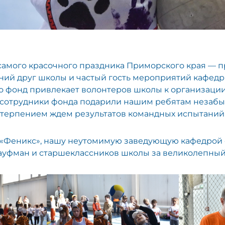
 самого красочного праздника Приморского края —
ний друг школы и частый гость мероприятий кафед
о фонд привлекает волонтеров школы к организации
ду сотрудники фонда подарили нашим ребятам неза
етерпением ждем результатов командных испытаний
«Феникс», нашу неутомимую заведующую кафедрой 
ауфман и старшеклассников школы за великолепный