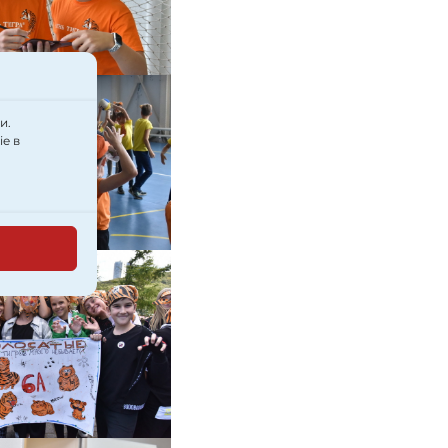
и.
e в