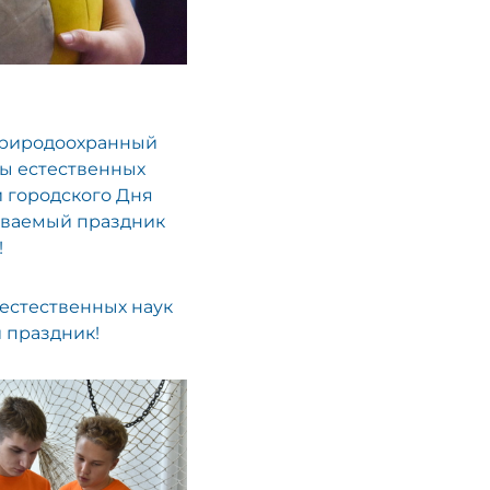
 природоохранный
ры естественных
 городского Дня
бываемый праздник
!
естественных наук
 праздник!