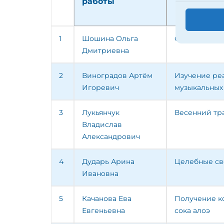
работы
1
Шошина Ольга
Свойства во
Дмитриевна
2
Виноградов Артём
Изучение реа
Игоревич
музыкальных
3
Лукьянчук
Весенний тр
Владислав
Александрович
4
Дударь Арина
Целебные св
Ивановна
5
Качанова Ева
Получение к
Евгеньевна
сока алоэ