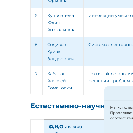
Юрьевна
5
Кудрявцева
Инновации умного 
Юлия
Анатольевна
6
Содиков
Система электронн
Хумаюн
Эльдорович
7
Кабанов
I’m not alone: англ
Алексей
решении проблем к
Романович
Естественно-научное нап
Мы использу
Продолжая п
соответств
Ф,И,О автора
Название 