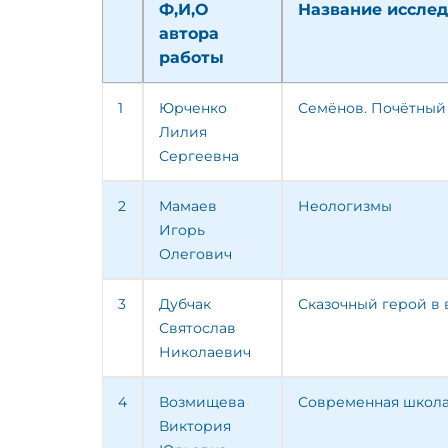
Ф,И,О
Название исслед
автора
работы
1
Юрченко
Семёнов. Почётный
Лилия
Сергеевна
2
Мамаев
Неологизмы
Игорь
Олегович
3
Дубчак
Сказочный герой в
Святослав
Николаевич
4
Возмищева
Современная школ
Виктория