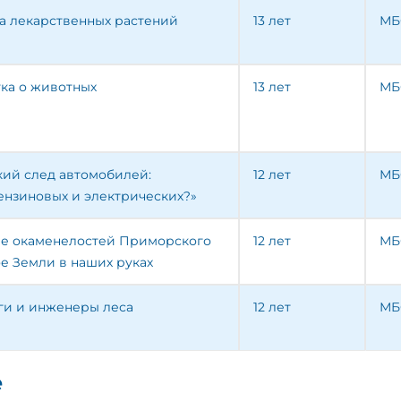
за лекарственных растений
13 лет
МБ
ука о животных
13 лет
МБ
кий след автомобилей:
12 лет
МБ
ензиновых и электрических?»
е окаменелостей Приморского
12 лет
МБ
е Земли в наших руках
оги и инженеры леса
12 лет
МБ
е