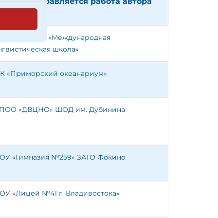
торого направляется работа автора
ПОО ДВЦНО «Международная
нгвистическая школа»
К «Приморский океанариум»
ПОО «ДВЦНО» ШОД им. Дубинина
ОУ «Гимназия №259» ЗАТО Фокино
ОУ «Лицей №41 г. Владивостока»