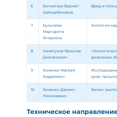
6
Бегматова Бермет
Вред и поль
Шайырбековна
7
Булычёва
Зоология-на
Маргарита
Игоревна
8
Камягунов Ярослав
«Экологичес
Дмитриевич
дизельных, б
9
Хоменко Матвей
Исследовани
Андреевич
края: прошло
10
Зиненко Даниил
Белки: экол
Николаевич
Техническое направлени