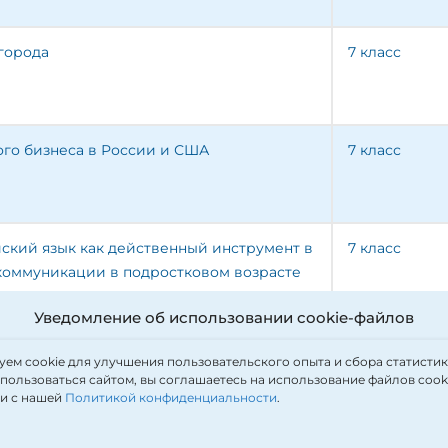
города
7 класс
ого бизнеса в России и США
7 класс
ийский язык как действенный инструмент в
7 класс
оммуникации в подростковом возрасте
Уведомление об использовании cookie-файлов
равление
ем cookie для улучшения пользовательского опыта и сбора статистик
ользоваться сайтом, вы соглашаетесь на использование файлов cooki
ии с нашей
Политикой конфиденциальности
.
исследовательской работы
Класс
На