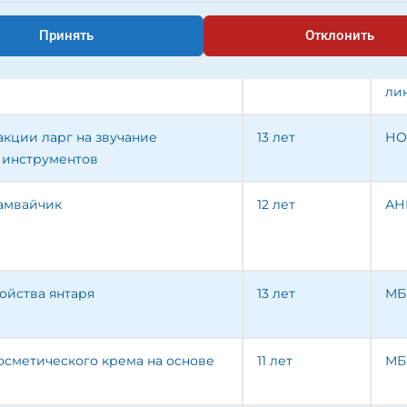
обучения
ко
автора
Принять
Отклонить
ды
11 лет
АН
ли
кции ларг на звучание
13 лет
НО
 инструментов
амвайчик
12 лет
АН
ойства янтаря
13 лет
МБ
осметического крема на основе
11 лет
МБ