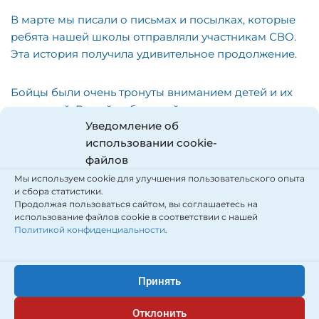
В марте мы писали о письмах и посылках, которые
ребята нашей школы отправляли участникам СВО.
Эта история получила удивительное продолжение.
Бойцы были очень тронуты вниманием детей и их
родителей. В свой небольшой отпуск они решили
Уведомление об
приехать в школу, из которой им пришли письма
использовании cookie-
поддержки.
файлов
Мы используем cookie для улучшения пользовательского опыта
Особенно повезло ребятам из начальной школы.
и сбора статистики.
Именно к ним было решено отправиться в первую
Продолжая пользоваться сайтом, вы соглашаетесь на
очередь.
использование файлов cookie в соответствии с нашей
Политикой конфиденциальности
.
Это была очень волнующая встреча. Всё, что было
обещано воинам в трогательных детских письмах,
Принять
исполнилось в этот день.
Отклонить